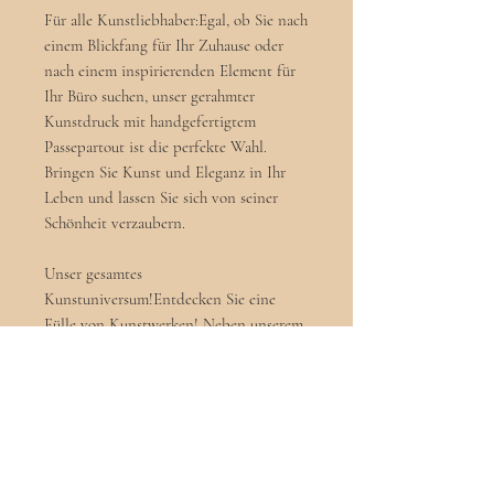
Für alle Kunstliebhaber:Egal, ob Sie nach
einem Blickfang für Ihr Zuhause oder
nach einem inspirierenden Element für
Ihr Büro suchen, unser gerahmter
Kunstdruck mit handgefertigtem
Passepartout ist die perfekte Wahl.
Bringen Sie Kunst und Eleganz in Ihr
Leben und lassen Sie sich von seiner
Schönheit verzaubern.
Unser gesamtes
Kunstuniversum!Entdecken Sie eine
Fülle von Kunstwerken! Neben unserem
gerahmten Kunstdruck mit
handgefertigtem Passepartout bieten wir
eine vielfältige Auswahl an weiteren
kunstvollen Produkten an, die Ihre
Räume zum Leben erwecken werden.
Von Acrylgemälden bis hin zu