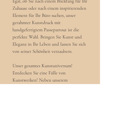
Egal, ob Sie nach einem Blickfang für Ihr
Zuhause oder nach einem inspirierenden
Element für Ihr Büro suchen, unser
gerahmter Kunstdruck mit
handgefertigtem Passepartout ist die
perfekte Wahl. Bringen Sie Kunst und
Eleganz in Ihr Leben und lassen Sie sich
von seiner Schönheit verzaubern.
Unser gesamtes Kunstuniversum!
Entdecken Sie eine Fülle von
Kunstwerken! Neben unserem
gerahmten Kunstdruck mit
handgefertigtem Passepartout bieten wir
eine vielfältige Auswahl an weiteren
kunstvollen Produkten an, die Ihre
Räume zum Leben erwecken werden.
Von Acrylgemälden bis hin zu
Radierungen - erkunden Sie jetzt unsere
gesamte Kollektion und lassen Sie sich