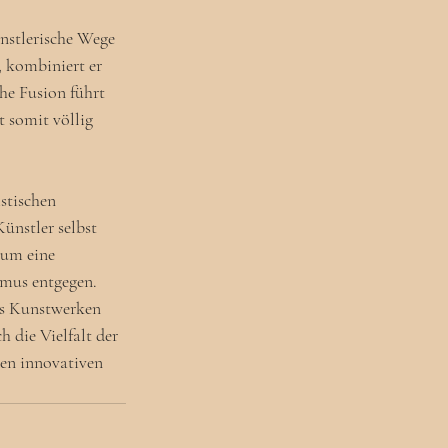
nstlerische Wege 
, kombiniert er 
he Fusion führt 
 somit völlig 
stischen 
ünstler selbst 
 um eine 
smus entgegen.
gs Kunstwerken 
h die Vielfalt der 
den innovativen 