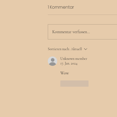
1 Kommentar
Kommentar verfassen...
Die Rolle der Familie in Ralf
Sortieren nach:
Aktuell
Lürigs Kunst.
Unknown member
17. Jan. 2024
Wow
Gefällt mir