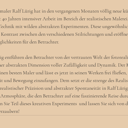
aler Ralf Lürig hat in den vergangenen Monaten völlig neue kü
 40 Jahren intensiver Arbeit im Bereich der realistischen Malerei
 Technik mit wilden abstrakten Experimenten. Diese ungewöhnlic
 Kontrast zwischen den verschiedenen Stilrichtungen und eröffnet
lichkeiten für den Betrachter.
g entführen den Betrachter von der vertrauten Welt der fotoreali
ner abstrakten Dimension voller Zufälligkeit und Dynamik. Der K
inen besten Maler und lässt es jetzt in seinen Werken frei fließen,
it und Bewegung einzufangen. Dem setzt er die strenge des Reali
ealistischer Präzision und abstrakter Spontaneität in Ralf Lüri
e Atmosphäre, die den Betrachter auf eine faszinierende Reise durc
 Sie Teil dieses kreativen Experiments  und lassen Sie sich von 
erzaubern!