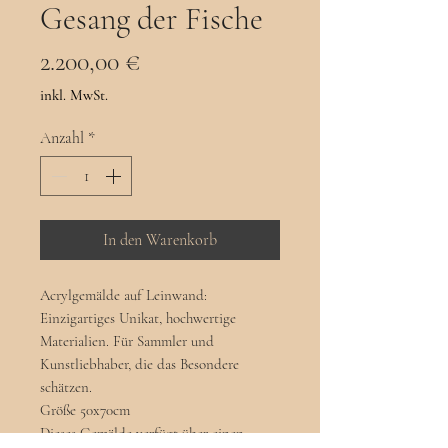
Gesang der Fische
Preis
2.200,00 €
inkl. MwSt.
Anzahl
*
In den Warenkorb
Acrylgemälde auf Leinwand:
Einzigartiges Unikat, hochwertige
Materialien. Für Sammler und
Kunstliebhaber, die das Besondere
schätzen.
Größe 50x70cm
Dieses Gemälde verfügt über einen